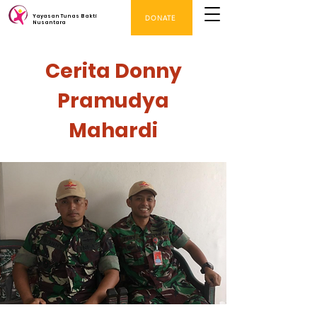
Yayasan Tunas Bakti
DONATE
Nusantara
Cerita Donny
Pramudya
Mahardi