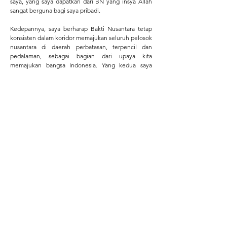
saya, yang saya dapatkan dari BN yang insya Allah
sangat berguna bagi saya pribadi.
Kedepannya, saya berharap Bakti Nusantara tetap
konsisten dalam koridor memajukan seluruh pelosok
nusantara di daerah perbatasan, terpencil dan
pedalaman, sebagai bagian dari upaya kita
memajukan bangsa Indonesia. Yang kedua saya
melihat BN semakin membesar seperti bola salju
yang berputar cepat, saya berharap BN tetap netral,
non partisan, tidak terpengaruh SARA serta
merangkul segenap elemen masyarakat. Menurut
pengamatan saya pribadi, banyak organisasi nirlaba
yang akhirnya melenceng dari jalur karena semakin
membesar dan adanya pengaruh dari kanan dan kiri.
Diperlukan komitmen yang kuat dari personel yang
mengawaki BN untuk menjaga “khittah” BN tetap di
jalurnya. Kemudian yang kedua agar BN tetap dan
meningkatkan kolaborasi dengan unsur-unsur TNI di
daerah, karena saya punya keyakinan, bahwa
mereka punya visi yang sama tentang
pembangunan di daerah terpencil dan terluar.
Beberapa kali BN saya bertugas menjadi
“penghubung” BN dengan unsur-unsur TNI di
daerah, saya menemukan derap langkah yang