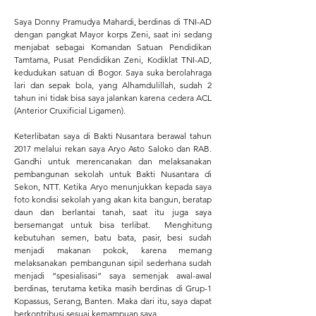
Saya Donny Pramudya Mahardi, berdinas di TNI-AD
dengan pangkat Mayor korps Zeni, saat ini sedang
menjabat sebagai Komandan Satuan Pendidikan
Tamtama, Pusat Pendidikan Zeni, Kodiklat TNI-AD,
kedudukan satuan di Bogor. Saya suka berolahraga
lari dan sepak bola, yang Alhamdulillah, sudah 2
tahun ini tidak bisa saya jalankan karena cedera ACL
(Anterior Cruxificial Ligamen).
Keterlibatan saya di Bakti Nusantara berawal tahun
2017 melalui rekan saya Aryo Asto Saloko dan RAB.
Gandhi untuk merencanakan dan melaksanakan
pembangunan sekolah untuk Bakti Nusantara di
Sekon, NTT. Ketika Aryo menunjukkan kepada saya
foto kondisi sekolah yang akan kita bangun, beratap
daun dan berlantai tanah, saat itu juga saya
bersemangat untuk bisa terlibat. Menghitung
kebutuhan semen, batu bata, pasir, besi sudah
menjadi makanan pokok, karena memang
melaksanakan pembangunan sipil sederhana sudah
menjadi “spesialisasi” saya semenjak awal-awal
berdinas, terutama ketika masih berdinas di Grup-1
Kopassus, Serang, Banten. Maka dari itu, saya dapat
berkontribusi sesuai kemampuan saya.