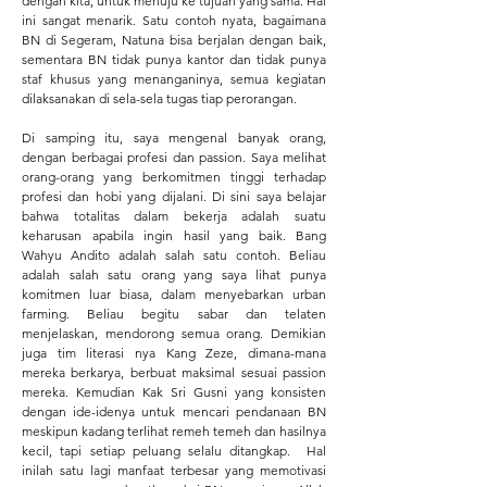
dengan kita, untuk menuju ke tujuan yang sama. Hal
ini sangat menarik. Satu contoh nyata, bagaimana
BN di Segeram, Natuna bisa berjalan dengan baik,
sementara BN tidak punya kantor dan tidak punya
staf khusus yang menanganinya, semua kegiatan
dilaksanakan di sela-sela tugas tiap perorangan.
Di samping itu, saya mengenal banyak orang,
dengan berbagai profesi dan passion. Saya melihat
orang-orang yang berkomitmen tinggi terhadap
profesi dan hobi yang dijalani. Di sini saya belajar
bahwa totalitas dalam bekerja adalah suatu
keharusan apabila ingin hasil yang baik. Bang
Wahyu Andito adalah salah satu contoh. Beliau
adalah salah satu orang yang saya lihat punya
komitmen luar biasa, dalam menyebarkan urban
farming. Beliau begitu sabar dan telaten
menjelaskan, mendorong semua orang. Demikian
juga tim literasi nya Kang Zeze, dimana-mana
mereka berkarya, berbuat maksimal sesuai passion
mereka. Kemudian Kak Sri Gusni yang konsisten
dengan ide-idenya untuk mencari pendanaan BN
meskipun kadang terlihat remeh temeh dan hasilnya
kecil, tapi setiap peluang selalu ditangkap. Hal
inilah satu lagi manfaat terbesar yang memotivasi