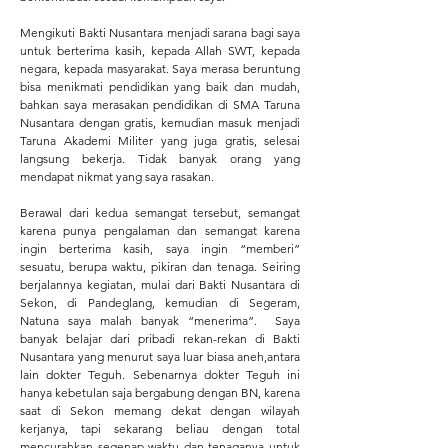
Mengikuti Bakti Nusantara menjadi sarana bagi saya
untuk berterima kasih, kepada Allah SWT, kepada
negara, kepada masyarakat. Saya merasa beruntung
bisa menikmati pendidikan yang baik dan mudah,
bahkan saya merasakan pendidikan di SMA Taruna
Nusantara dengan gratis, kemudian masuk menjadi
Taruna Akademi Militer yang juga gratis, selesai
langsung bekerja. Tidak banyak orang yang
mendapat nikmat yang saya rasakan.
Berawal dari kedua semangat tersebut, semangat
karena punya pengalaman dan semangat karena
ingin berterima kasih, saya ingin “memberi”
sesuatu, berupa waktu, pikiran dan tenaga. Seiring
berjalannya kegiatan, mulai dari Bakti Nusantara di
Sekon, di Pandeglang, kemudian di Segeram,
Natuna saya malah banyak “menerima”. Saya
banyak belajar dari pribadi rekan-rekan di Bakti
Nusantara yang menurut saya luar biasa aneh,antara
lain dokter Teguh. Sebenarnya dokter Teguh ini
hanya kebetulan saja bergabung dengan BN, karena
saat di Sekon memang dekat dengan wilayah
kerjanya, tapi sekarang beliau dengan total
mencurahkan segenap waktu dan tenaganya untuk