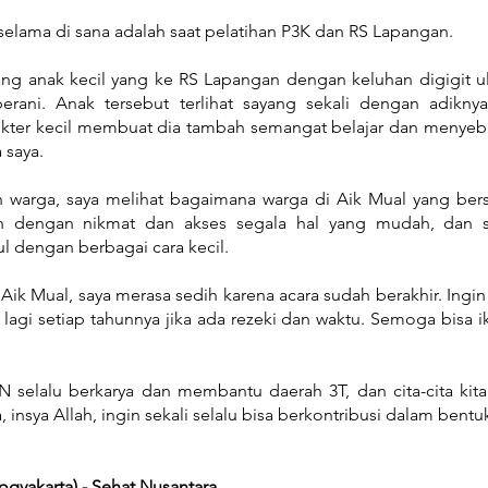
selama di sana adalah saat pelatihan P3K dan RS Lapangan.
ang anak kecil yang ke RS Lapangan dengan keluhan digigit u
berani. Anak tersebut terlihat sayang sekali dengan adikny
ter kecil membuat dia tambah semangat belajar dan menyeb
 saya.
n warga, saya melihat bagaimana warga di Aik Mual yang ber
 dengan nikmat dan akses segala hal yang mudah, dan s
l dengan berbagai cara kecil.
ik Mual, saya merasa sedih karena acara sudah berakhir. Ingin
 lagi setiap tahunnya jika ada rezeki dan waktu. Semoga bisa 
 selalu berkarya dan membantu daerah 3T, dan cita-cita kit
, insya Allah, ingin sekali selalu bisa berkontribusi dalam ben
Yogyakarta) - Sehat Nusantara