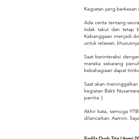
Kegiatan yang berkesan 
Ada cerita tentang seor
tidak takut dan tetap 
Kebanggaan menjadi dok
untuk relawan, khususnya
Saat berinteraksi denga
mereka sekarang penuh
kebahagiaan dapat timbu
Saat akan meninggalkan A
kegiatan Bakti Nusantara
panitia :)
Akhir kata, semoga YTBN
dilancarkan. Aamiin. Saya
Fadila Dyah Trie Utami (