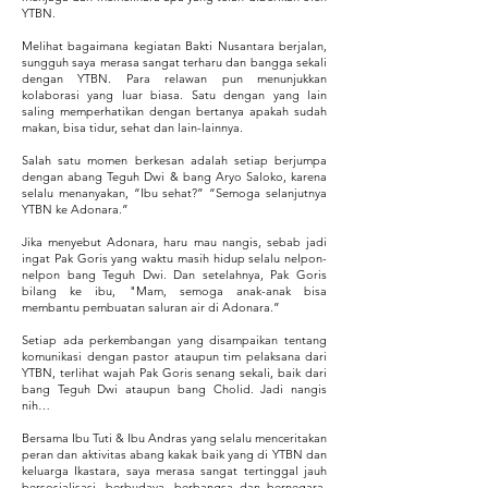
YTBN.
Melihat bagaimana kegiatan Bakti Nusantara berjalan,
sungguh saya merasa sangat terharu dan bangga sekali
dengan YTBN. Para relawan pun menunjukkan
kolaborasi yang luar biasa. Satu dengan yang lain
saling memperhatikan dengan bertanya apakah sudah
makan, bisa tidur, sehat dan lain-lainnya.
Salah satu momen berkesan adalah setiap berjumpa
dengan abang Teguh Dwi & bang Aryo Saloko, karena
selalu menanyakan, “Ibu sehat?” “Semoga selanjutnya
YTBN ke Adonara.”
Jika menyebut Adonara, haru mau nangis, sebab jadi
ingat Pak Goris yang waktu masih hidup selalu nelpon-
nelpon bang Teguh Dwi. Dan setelahnya, Pak Goris
bilang ke ibu, "Mam, semoga anak-anak bisa
membantu pembuatan saluran air di Adonara.”
Setiap ada perkembangan yang disampaikan tentang
komunikasi dengan pastor ataupun tim pelaksana dari
YTBN, terlihat wajah Pak Goris senang sekali, baik dari
bang Teguh Dwi ataupun bang Cholid. Jadi nangis
nih…
Bersama Ibu Tuti & Ibu Andras yang selalu menceritakan
peran dan aktivitas abang kakak baik yang di YTBN dan
keluarga Ikastara, saya merasa sangat tertinggal jauh
bersosialisasi, berbudaya, berbangsa dan bernegara.