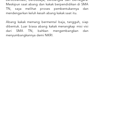
Meskipun saat abang dan kakak berpendidikan di SMA
TN, saya melihat proses pembentukannya dan
mendengarkan keluh kesah abang kakak saat itu.
Abang kakak memang bermental baja, tangguh, siap
dibentuk. Luar biasa abang kakak menangkap misi visi
dari SMA TN, bahkan mengembangkan dan
menyumbangkannya demi NKRI.
Kepada para relawan, khususnya abang kakak pengurus
YTBN, lanjutkan...gaspoll!! Seperti harapan bapak
Menkes bahwa perekonomian yang tangguh,
masyarakat yang sehat akan mendorong kemajuan
suatu bangsa dan negara untuk mewujudkan damai dan
sejahtera.
Fransisca Pruwiwidadmi (Yogyakarta)
Ibu Pamong (istri almarhum Bapak Goris)
FB:
IG:
Kontak
Sekretariat Yayasan Tunas Bakti Nusantara
Ruko Graha Mas Pemuda AD-1
Jl. Pemuda, RT 4/ RW 4, Rawamangun