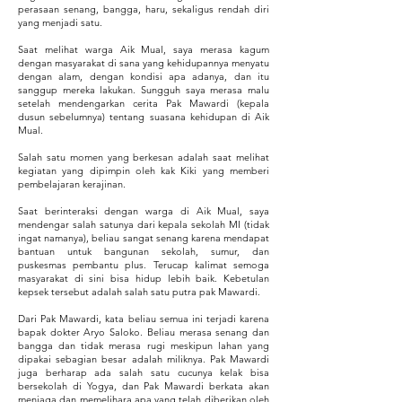
perasaan senang, bangga, haru, sekaligus rendah diri
yang menjadi satu.
Saat melihat warga Aik Mual, saya merasa kagum
dengan masyarakat di sana yang kehidupannya menyatu
dengan alam, dengan kondisi apa adanya, dan itu
sanggup mereka lakukan. Sungguh saya merasa malu
setelah mendengarkan cerita Pak Mawardi (kepala
dusun sebelumnya) tentang suasana kehidupan di Aik
Mual.
Salah satu momen yang berkesan adalah saat melihat
kegiatan yang dipimpin oleh kak Kiki yang memberi
pembelajaran kerajinan.
Saat berinteraksi dengan warga di Aik Mual, saya
mendengar salah satunya dari kepala sekolah MI (tidak
ingat namanya), beliau sangat senang karena mendapat
bantuan untuk bangunan sekolah, sumur, dan
puskesmas pembantu plus. Terucap kalimat semoga
masyarakat di sini bisa hidup lebih baik. Kebetulan
kepsek tersebut adalah salah satu putra pak Mawardi.
Dari Pak Mawardi, kata beliau semua ini terjadi karena
bapak dokter Aryo Saloko. Beliau merasa senang dan
bangga dan tidak merasa rugi meskipun lahan yang
dipakai sebagian besar adalah miliknya. Pak Mawardi
juga berharap ada salah satu cucunya kelak bisa
bersekolah di Yogya, dan Pak Mawardi berkata akan
menjaga dan memelihara apa yang telah diberikan oleh