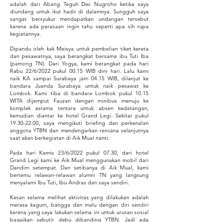
adalah dari Abang Teguh Dwi Nugroho ketika saya
diundang untuk ikut hadir di dalamnya. Sungguh saya
sangat bersyukur mendapatkan undangan tersebut
karena ada perasaan ingin tahu seperti apa sih rupa
kegiatannya.
Dipandu oleh kak Meisya untuk pembelian tiket kereta
dan pesawatnya, saya berangkat bersama ibu Tuti Iba
(pamong TN). Dari Yogya, kami berangkat pada hari
Rabu 22/6/2022 pukul 00.15 WIB dini hari. Lalu kami
naik KA sampai Surabaya jam 04.15 WIB, dilanjut ke
bandara Juanda Surabaya untuk naik pesawat ke
Lombok. Kami tiba di bandara Lombok pukul 10.15
WITA dijemput Fauzan dengan minibus menuju ke
komplek asrama tentara untuk absen kedatangan,
kemudian diantar ke hotel Grand Legi. Sekitar pukul
19.30-22.00
, saya mengikuti briefing dan perkenalan
anggota YTBN dan mendengarkan rencana selanjutnya
saat akan berkegiatan di Aik Mual nanti.
Pada hari Kamis 23/6/2022 pukul 07.30, dari hotel
Grand Legi kami ke Aik Mual menggunakan mobil dari
Dandim setempat. Dan setibanya di Aik Mual, kami
bertemu relawan-relawan alumni TN yang langsung
menyalami Ibu Tuti, Ibu Andras dan saya sendiri.
Kesan selama melihat aktivitas yang dilakukan adalah
merasa kagum, bangga dan malu dengan diri sendiri
karena yang saya lakukan selama ini untuk urusan sosial
bagaikan sebutir debu dibanding YTBN. Jadi ada