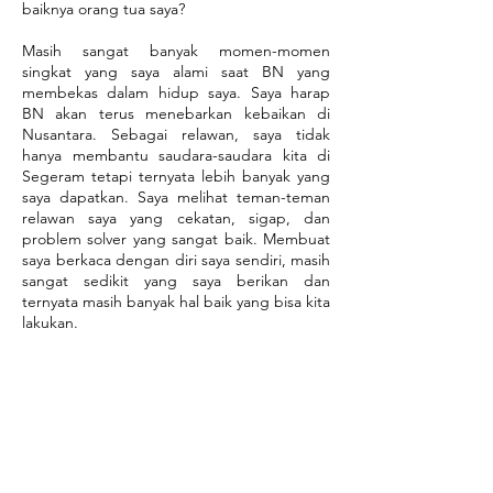
baiknya orang tua saya?
Masih sangat banyak momen-momen
singkat yang saya alami saat BN yang
membekas dalam hidup saya. Saya harap
BN akan terus menebarkan kebaikan di
Nusantara. Sebagai relawan, saya tidak
hanya membantu saudara-saudara kita di
Segeram tetapi ternyata lebih banyak yang
saya dapatkan. Saya melihat teman-teman
relawan saya yang cekatan, sigap, dan
problem solver yang sangat baik. Membuat
saya berkaca dengan diri saya sendiri, masih
sangat sedikit yang saya berikan dan
ternyata masih banyak hal baik yang bisa kita
lakukan.
Membenarkan kalimat yang pernah saya
dengar sebelumnya, berkumpul dengan
orang-orang baik akan membuat kita
menjadi orang yang baik pula. Saya harap
akan semakin banyak orang yang sadar
untuk menjadi orang yang baik dengan
kegiatan BN selanjutnya. Salam WOW untuk