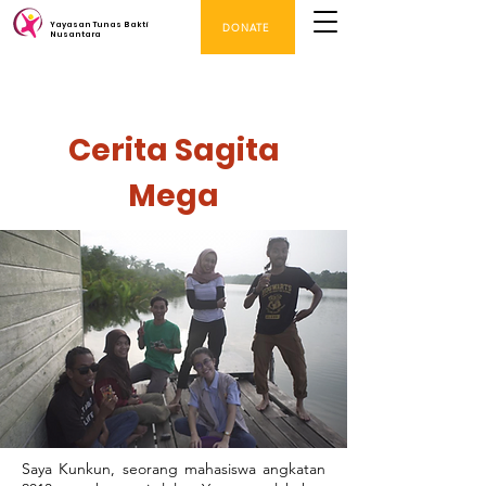
Yayasan Tunas Bakti
DONATE
Nusantara
Cerita Sagita
Mega
Saya Kunkun, seorang mahasiswa angkatan