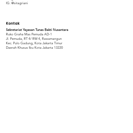
IG: @sitagriani
Kontak
Sekretariat Yayasan Tunas Bakti Nusantara
Ruko Graha Mas Pemuda AD-1
Jl. Pemuda, RT 4/ RW 4, Rawamangun
Kec. Pulo Gadung, Kota Jakarta Timur
Daerah Khusus Ibu Kota Jakarta 13220
sekretariat@baktinusantara.org
baktinusantara.org
+62 851-5990-0505
© 2021 Made with Love by Bakti Nusantara
Team