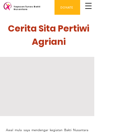
Yayasan Tunas Bakti
DONATE
Nusantara
Cerita Sita Pertiwi
Agriani
Awal mula saya mendengar kegiatan Bakti Nusantara